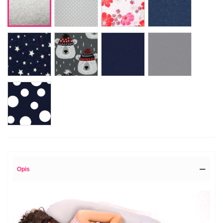
kolory
różowe
gwiazdy
miś
singiel
singiel
deker
w
jeans
szary
czapce
grochy
duże
granat
Opis