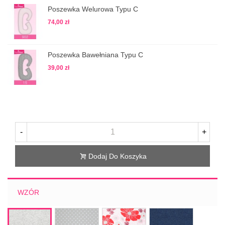
Poszewka Welurowa Typu C
74,00 zł
Poszewka Bawełniana Typu C
39,00 zł
-
+
Dodaj Do Koszyka
WZÓR
gwiazdy
kwiaty
atrament
szary
dwa
czerwono
melanż