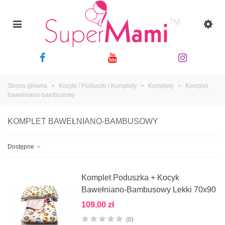
Strona główna
>
Kocyki / Poduszki / Komplety
>
Komplety
>
Komplet
bawełniano-bambusowy
KOMPLET BAWEŁNIANO-BAMBUSOWY
Dostępne
Komplet Poduszka + Kocyk
Bawełniano-Bambusowy Lekki 70x90
109,00 zł
(0)