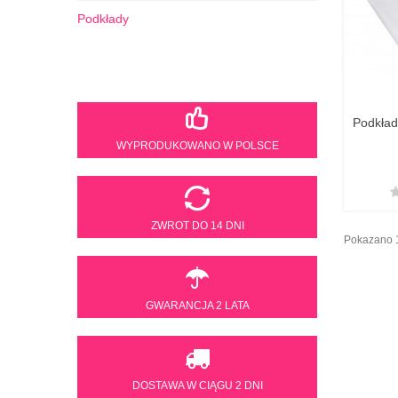
Podkłady
Nasze sklepy
Podkład
WYPRODUKOWANO W POLSCE
ZWROT DO 14 DNI
Pokazano 1
GWARANCJA 2 LATA
DOSTAWA W CIĄGU 2 DNI