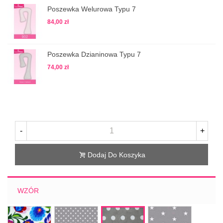
Poszewka Welurowa Typu 7
84,00 zł
Poszewka Dzianinowa Typu 7
74,00 zł
-
+
Dodaj Do Koszyka
WZÓR
słowiański
groszki
szare
szara
szare
gwiazdki
w