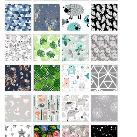
trójkąciki
łapacz
barany
piórko
niebieskie
snów
turkus
na
granat
granat
czarnym
hipopotam
liście
iglica
peonia
szary
palmy
pospolita
łapacz
liście
królik
linie
snów
zielone
lis
na
kwiaty
szarym
pani
las
mama
dmuchawce
zając
zwierzęta
miś
szare
magia
słowiański
clematis
niebo
gwiazd
czarny
czarne