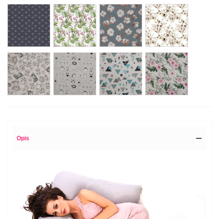
serduszka
storczyk
kwiat
eukaliptus
kropki
bawełny
afrykańskie
zwierzęta
figury
róże
zwierzaki
na
turkus
liście
linie
Opis