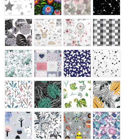
liście
polana
łapacz
kratka
czarne
snów
szara
biały
róże
mozaika
motylki
niebo
miętowe
kolorowa
atrament
białe
kalina
monstera
żółwie
monstera
turkus
musztardowa
czarna
las
folk
roboty
awatar
szary
szary
małe