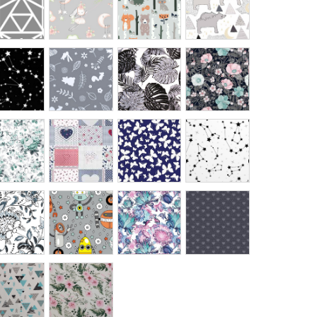
ym
o
leśne
liście
flowers
ne
zwierzaki
czarne
czarne
szare
mozaika
motylki
niebo
owe
kolorowa
atrament
białe
roboty
awatar
serduszka
y
małe
kropki
y
róże
us
liście