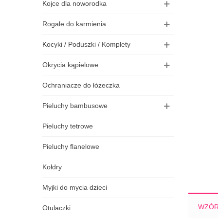
Kojce dla noworodka
Poszewka Welurowa Typu I (pałka)
74,00 zł
Rogale do karmienia
Kocyki / Poduszki / Komplety
Poszewka Dzianinowa Typu I (pałka)
Okrycia kąpielowe
49,00 zł
Ochraniacze do łóżeczka
Pieluchy bambusowe
Pieluchy tetrowe
Pieluchy flanelowe
Kołdry
Myjki do mycia dzieci
WZÓ
Otulaczki