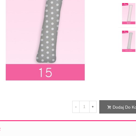
Poszewka Welurowa Typu I (pałka)
74,00 zł
Poszewka Dzianinowa Typu I (pałka)
49,00 zł
Dodaj Do K
-
+
R