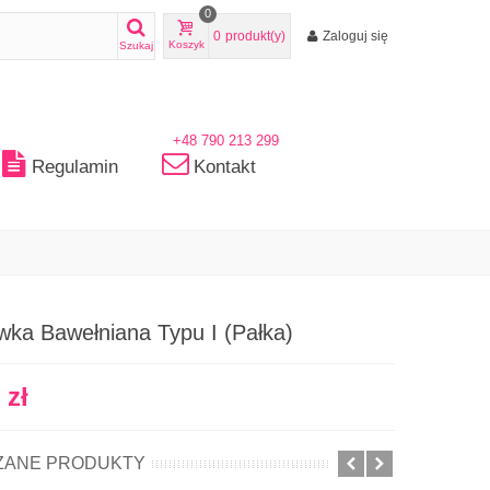
0
0
produkt(y)
Zaloguj się
Koszyk
Szukaj
+48 790 213 299
Regulamin
Kontakt
ka Bawełniana Typu I (pałka)
 zł
ZANE PRODUKTY