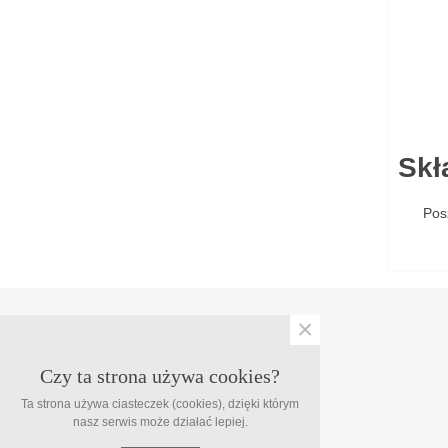
Skł
Pos
×
INFORMACJA
O firmie
Czy ta strona używa cookies?
Instrukcja użytkowania produktów
Ta strona używa ciasteczek (cookies), dzięki którym
Promocje
nasz serwis może działać lepiej.
Nowe produkty