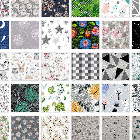
kwiaty
szar
dmuchawce
magia
słowiański
clematis
nieb
szare
gwiazd
czarny
czar
polana
łapacz
kratka
czarno
róże
snów
szara
szare
mięt
biały
trójkąty
monstera
żółwie
monstera
las
folk
turkus
musztardowa
szary
szar
czarna
kwiat
eukaliptus
afrykańskie
zwierzęta
figur
bawełny
zwierzaki
na
turk
linie