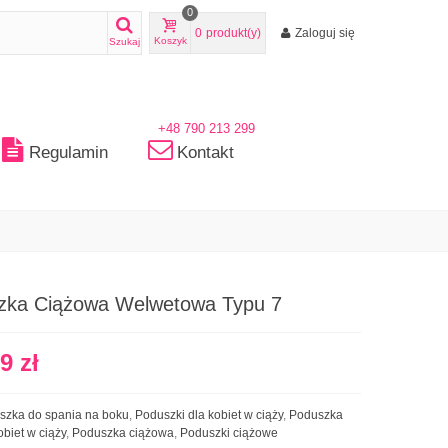
0
0
produkt(y)
Zaloguj się
Koszyk
Szukaj
+48 790 213 299
Regulamin
Kontakt
zka Ciążowa Welwetowa Typu 7
9 zł
szka do spania na boku
,
Poduszki dla kobiet w ciąży
,
Poduszka
obiet w ciąży
,
Poduszka ciążowa
,
Poduszki ciążowe