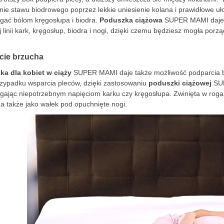
nie stawu biodrowego poprzez lekkie uniesienie kolana i prawidłowe u
gać bólom kręgosłupa i biodra.
Poduszka ciążowa
SUPER MAMI daje 
j linii kark, kręgosłup, biodra i nogi, dzięki czemu będziesz mogła por
cie brzucha
zka
dla kobiet w ciąży
SUPER MAMI daje także możliwość podparcia brz
rzypadku wsparcia pleców, dzięki zastosowaniu
poduszki ciążowej
SUP
gając niepotrzebnym napięciom karku czy kręgosłupa. Zwinięta w rogal
 a także jako wałek pod opuchnięte nogi.