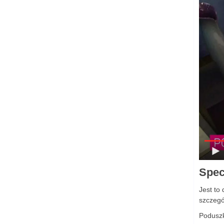
Spec
J
est to
szczegó
Poduszk