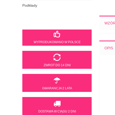
Podkłady
Nasze sklepy
WZÓ
WYPRODUKOWANO W POLSCE
OPIS
ZWROT DO 14 DNI
GWARANCJA 2 LATA
DOSTAWA W CIĄGU 2 DNI