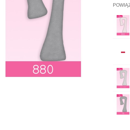
POWIĄ
Poszewka Welurowa Typu 7
84,00 zł
Pokrowiec Do Przechowywania / Transportu...
8,99 zł
Poszewka Dzianinowa Typu 7
74,00 zł
Poszewka Bawełniana Typu 7
49,00 zł