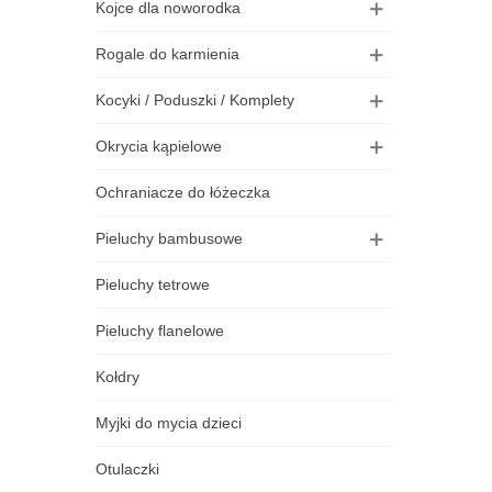
Kojce dla noworodka
Rogale do karmienia
Poszewka Welurowa Typu 7
84,00 zł
Kocyki / Poduszki / Komplety
Okrycia kąpielowe
Pokrowiec Do Przechowywania / Transportu...
Ochraniacze do łóżeczka
8,99 zł
Pieluchy bambusowe
Poszewka Dzianinowa Typu 7
Pieluchy tetrowe
74,00 zł
Pieluchy flanelowe
Poszewka Bawełniana Typu 7
Kołdry
49,00 zł
Myjki do mycia dzieci
Otulaczki