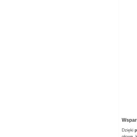
Wsparc
Dzięki
p
głowę, 