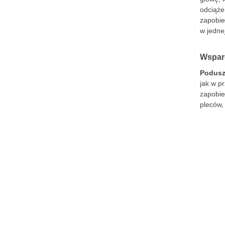
odciąże
zapobie
w jedne
Wspar
Podus
jak w p
zapobie
pleców,