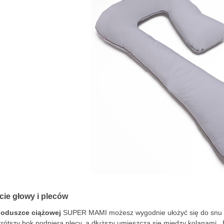
ie głowy i pleców
oduszce ciążowej
SUPER MAMI możesz wygodnie ułożyć się do snu lu
krótszy bok podpiera plecy, a dłuższy umieszcza sie między kolanam