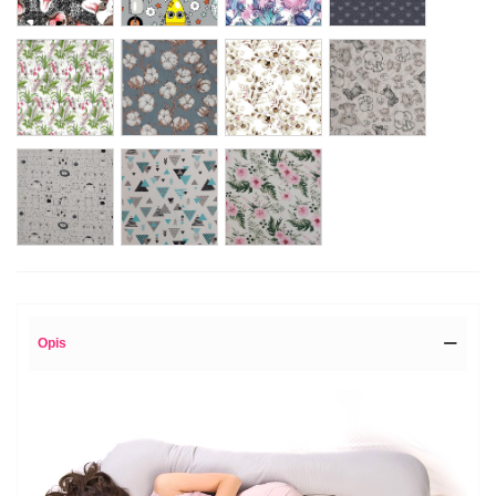
storczyk
kwiat
eukaliptus
afrykańskie
bawełny
zwierzaki
zwierzęta
figury
róże
na
turkus
liście
linie
Opis