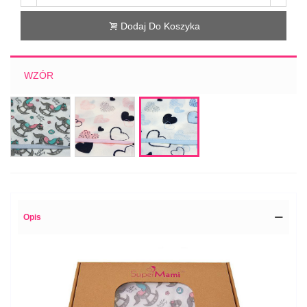
Dodaj Do Koszyka
WZÓR
koń
serca
serca
na
róż
niebieskie
biegunach
czarne
czarne
Opis