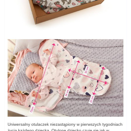
Uniwersalny otulaczek niezastąpiony w pierwszych tygodniach
życia każdego dziecka. Otulone dziecko czuje się jak w